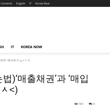
Contents
English
IT
Korea Now
SH
IT
KOREA NOW
무’ 해석하기 (⁎˃ᆺ˂)
법)‘매출채권’과 ‘매입
ᆺ˂)
551
0