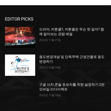
EDITOR PICKS
드라마, 커튼콜?, 커튼콜은 무슨 뜻 일까? 함
께 알아보는 관람 예절
2022년 11월 01일
용도변경개념 및 단독주택 근생건물로 용도
변경하기
2022년 02월 04일
구글 서치 콘솔 초보자를 위한 설정하기 2편
모바일 리다이렉트
2022년 11월 26일