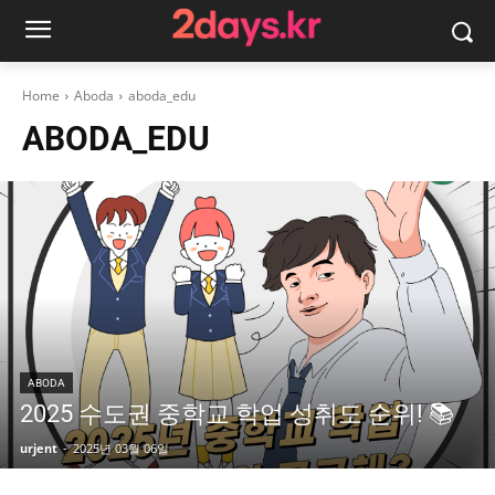
Home
Aboda
aboda_edu
ABODA_EDU
ABODA
2025 수도권 중학교 학업 성취도 순위! 📚
urjent
-
2025년 03월 06일