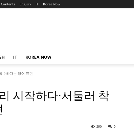
Contents
English
IT
Korea Now
SH
IT
KOREA NOW
둘러 착수하다는 영어 표현
뜻, 빨리 시작하다·서둘러 착
현
290
0