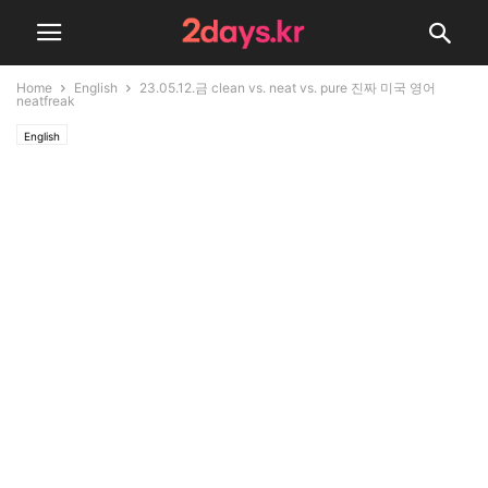
Home
English
23.05.12.금 clean vs. neat vs. pure 진짜 미국 영어
neatfreak
English