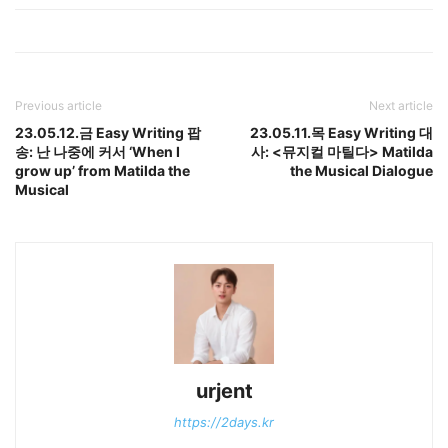
Previous article
Next article
23.05.12.금 Easy Writing 팝
23.05.11.목 Easy Writing 대
송: 난 나중에 커서 ‘When I
사: <뮤지컬 마틸다> Matilda
grow up’ from Matilda the
the Musical Dialogue
Musical
urjent
https://2days.kr