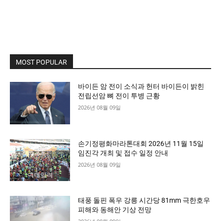
MOST POPULAR
바이든 암 전이 소식과 헌터 바이든이 밝힌
전립선암 뼈 전이 투병 근황
2026년 08월 09일
손기정평화마라톤대회 2026년 11월 15일
임진각 개최 및 접수 일정 안내
2026년 08월 09일
태풍 돌핀 폭우 강릉 시간당 81mm 극한호우
피해와 동해안 기상 전망