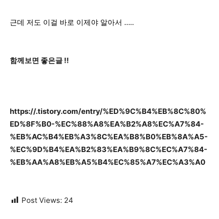
근데 저도 이걸 바로 이제야 알아서 …..
함께보면 좋은글 !!
https://.tistory.com/entry/%ED%9C%B4%EB%8C%80%
ED%8F%B0-%EC%88%A8%EA%B2%A8%EC%A7%84-
%EB%AC%B4%EB%A3%8C%EA%B8%B0%EB%8A%A5-
%EC%9D%B4%EA%B2%83%EA%B9%8C%EC%A7%84-
%EB%AA%A8%EB%A5%B4%EC%85%A7%EC%A3%A0
Post Views:
24