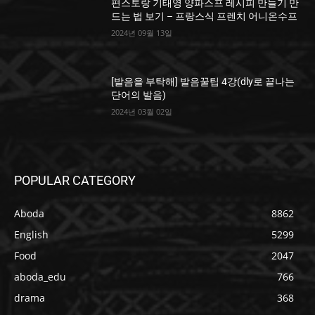
편스토랑 기태영 양파스프 레시피 만들기 만
드는 법 보기 – 프랑스식 프렌치 어니온수프
2024년 09월 13일
[발음을 부탁해] 발음꿀팁 4강(dly로 끝나는
단어의 발음)
2024년 03월 02일
POPULAR CATEGORY
Aboda
8862
English
5299
Food
2047
aboda_edu
766
drama
368