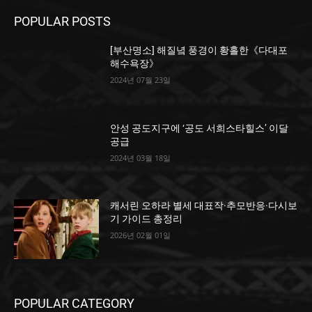
POPULAR POSTS
[부산명소] 해질녘 풍경이 황홀한《다대포
해수욕장》
2024년 07월 23일
안성 공도지구에 ‘공도 서희스타힐스’ 이달
공급
2024년 03월 18일
캐서린 오하라 별세 대표작·추모반응·다시보
기 가이드 총정리
2026년 02월 01일
POPULAR CATEGORY