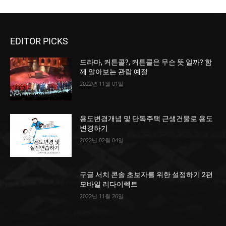
EDITOR PICKS
드라마, 커튼콜?, 커튼콜은 무슨 뜻 일까? 함
께 알아보는 관람 예절
2022년 11월 01일
용도변경개념 및 단독주택 근생건물로 용도
변경하기
2022년 02월 04일
구글 서치 콘솔 초보자를 위한 설정하기 2편
모바일 리다이렉트
2022년 11월 26일