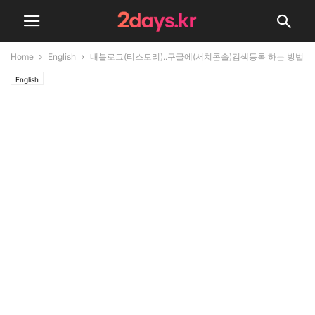
Home
English
내블로그(티스토리)..구글에(서치콘솔)검색등록 하는 방법
English