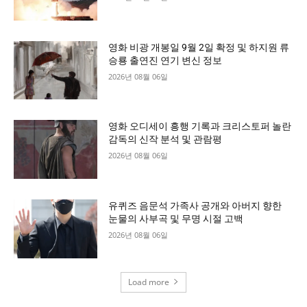
영화 비광 개봉일 9월 2일 확정 및 하지원 류
승룡 출연진 연기 변신 정보
2026년 08월 06일
영화 오디세이 흥행 기록과 크리스토퍼 놀란
감독의 신작 분석 및 관람평
2026년 08월 06일
유퀴즈 음문석 가족사 공개와 아버지 향한
눈물의 사부곡 및 무명 시절 고백
2026년 08월 06일
Load more