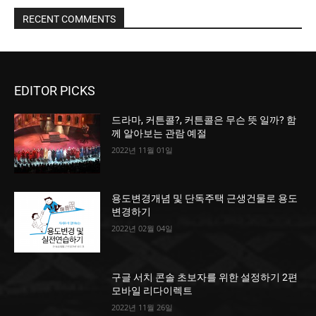
RECENT COMMENTS
EDITOR PICKS
드라마, 커튼콜?, 커튼콜은 무슨 뜻 일까? 함
께 알아보는 관람 예절
2022년 11월 01일
용도변경개념 및 단독주택 근생건물로 용도
변경하기
2022년 02월 04일
구글 서치 콘솔 초보자를 위한 설정하기 2편
모바일 리다이렉트
2022년 11월 26일