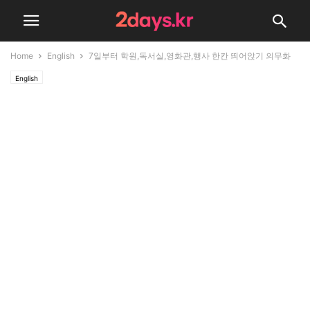
Home
English
7일부터 학원,독서실,영화관,행사 한칸 띄어앉기 의무화
English