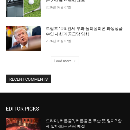
문 가격해 현행범 체포
2026년 08월 07일
트럼프 15% 관세 부과 폴리실리콘 파생상품
수입 제한과 공급망 영향
2026년 08월 07일
Load more
RECENT COMMENTS
EDITOR PICKS
드라마, 커튼콜?, 커튼콜은 무슨 뜻 일까? 함
께 알아보는 관람 예절