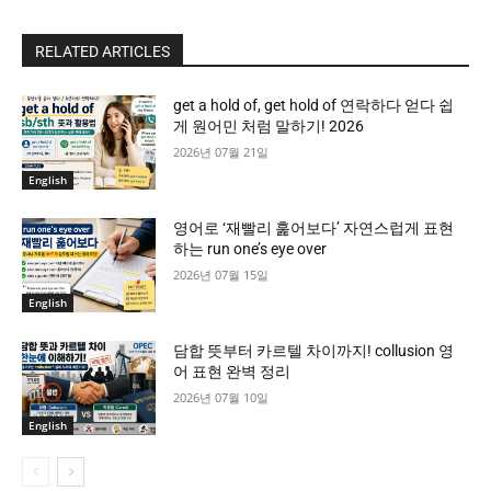
RELATED ARTICLES
get a hold of, get hold of 연락하다 얻다 쉽
게 원어민 처럼 말하기! 2026
2026년 07월 21일
English
영어로 ‘재빨리 훑어보다’ 자연스럽게 표현
하는 run one’s eye over
2026년 07월 15일
English
담합 뜻부터 카르텔 차이까지! collusion 영
어 표현 완벽 정리
2026년 07월 10일
English