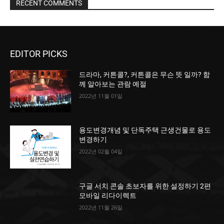
RECENT COMMENTS
EDITOR PICKS
드라마, 커튼콜?, 커튼콜은 무슨 뜻 일까? 함
께 알아보는 관람 예절
2022년 11월 01일
용도변경개념 및 단독주택 근생건물로 용도
변경하기
2022년 02월 04일
구글 서치 콘솔 초보자를 위한 설정하기 2편
모바일 리다이렉트
2022년 11월 26일