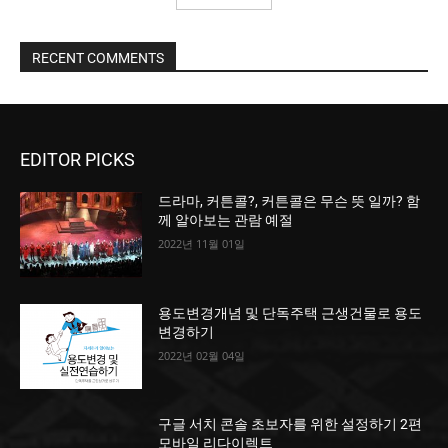
RECENT COMMENTS
EDITOR PICKS
드라마, 커튼콜?, 커튼콜은 무슨 뜻 일까? 함
께 알아보는 관람 예절
2022년 11월 01일
용도변경개념 및 단독주택 근생건물로 용도
변경하기
2022년 02월 04일
구글 서치 콘솔 초보자를 위한 설정하기 2편
모바일 리다이렉트