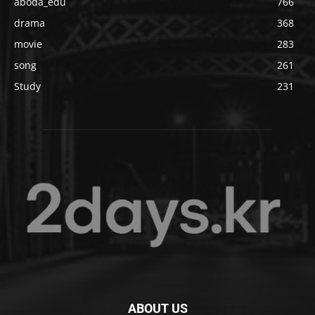
aboda_edu
766
drama
368
movie
283
song
261
Study
231
ABOUT US