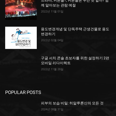
드라마, 커튼콜?, 커튼콜은 무슨 뜻 일까? 함
께 알아보는 관람 예절
2022년 11월 01일
용도변경개념 및 단독주택 근생건물로 용도
변경하기
2022년 02월 04일
구글 서치 콘솔 초보자를 위한 설정하기 2편
모바일 리다이렉트
2022년 11월 26일
POPULAR POSTS
피부의 보습 비밀: 히알루론산의 모든 것
2024년 08월 31일