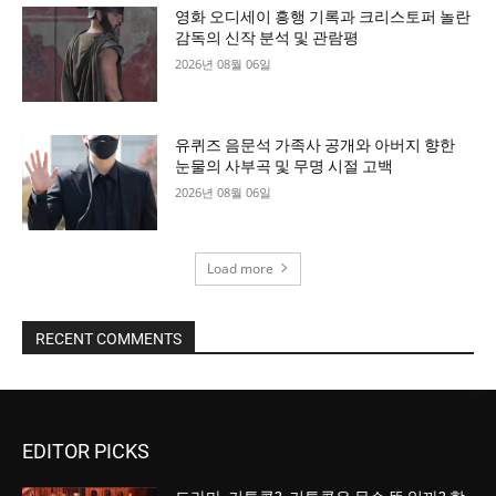
영화 오디세이 흥행 기록과 크리스토퍼 놀란
감독의 신작 분석 및 관람평
2026년 08월 06일
유퀴즈 음문석 가족사 공개와 아버지 향한
눈물의 사부곡 및 무명 시절 고백
2026년 08월 06일
Load more
RECENT COMMENTS
EDITOR PICKS