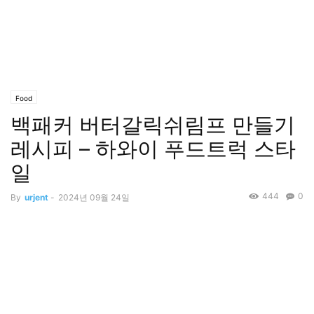
Food
백패커 버터갈릭쉬림프 만들기
레시피 – 하와이 푸드트럭 스타
일
444
0
By
urjent
-
2024년 09월 24일