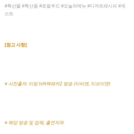
#특산물 #특산품 #로컬푸드 #오늘의메뉴 #디저트레시피 #게
스트
[참고 사항]
※ 사진출처: 티빙 tvN백패커2 방송 (티비엔, 티브이엔)
※ 해당 방송 및 업체, 출연자와