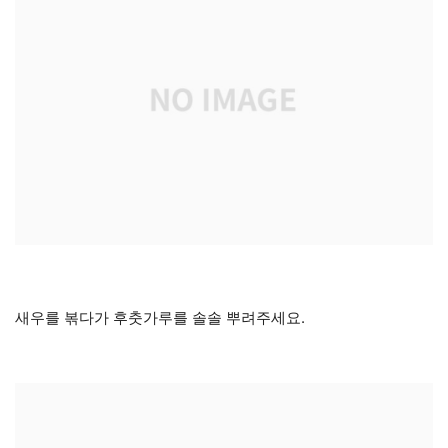
새우를 볶다가 후춧가루를 솔솔 뿌려주세요.