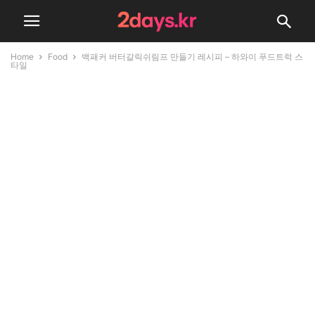
Home
Food
백패커 버터갈릭쉬림프 만들기 레시피 – 하와이 푸드트럭 스
타일