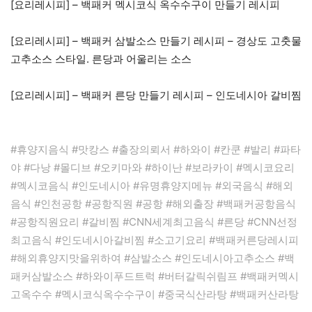
[요리레시피] – 백패커 멕시코식 옥수수구이 만들기 레시피
[요리레시피] – 백패커 삼발소스 만들기 레시피 – 경상도 고춧물
고추소스 스타일. 른당과 어울리는 소스
[요리레시피] – 백패커 른당 만들기 레시피 – 인도네시아 갈비찜
#휴양지음식 #맛캉스 #출장의뢰서 #하와이 #칸쿤 #발리 #파타
야 #다낭 #몰디브 #오키마와 #하이난 #보라카이 #멕시코요리
#멕시코음식 #인도네시아 #유명휴양지메뉴 #외국음식 #해외
음식 #인천공항 #공항직원 #공항 #해외출장 #백패커공항음식
#공항직원요리 #갈비찜 #CNN세계최고음식 #른당 #CNN선정
최고음식 #인도네시아갈비찜 #소고기요리 #백패커른당레시피
#해외휴양지맛을위하여 #삼발소스 #인도네시아고추소스 #백
패커삼발소스 #하와이푸드트럭 #버터갈릭쉬림프 #백패커멕시
고옥수수 #멕시코식옥수수구이 #중국식산라탕 #백패커산라탕