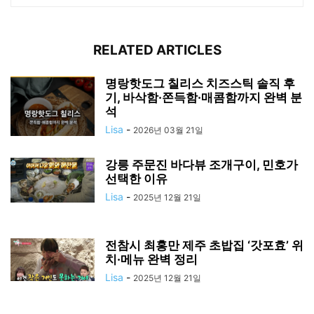
RELATED ARTICLES
명랑핫도그 칠리스 치즈스틱 솔직 후
기, 바삭함·쫀득함·매콤함까지 완벽 분
석
Lisa
-
2026년 03월 21일
강릉 주문진 바다뷰 조개구이, 민호가
선택한 이유
Lisa
-
2025년 12월 21일
전참시 최홍만 제주 초밥집 ‘갓포효’ 위
치·메뉴 완벽 정리
Lisa
-
2025년 12월 21일