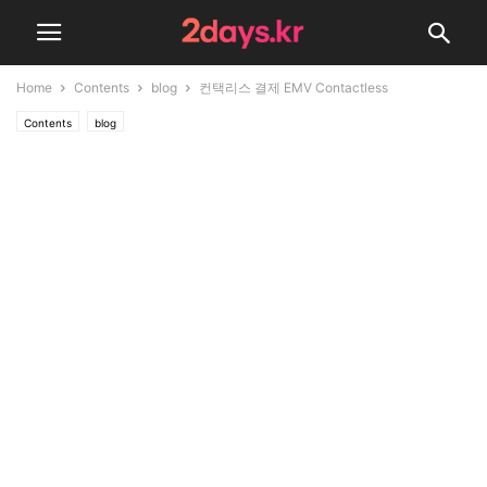
Home
Contents
blog
컨택리스 결제 EMV Contactless
Contents
blog