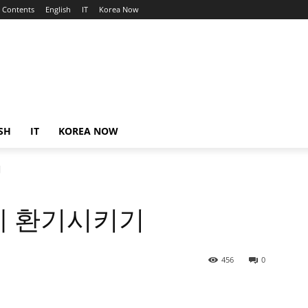
Contents
English
IT
Korea Now
SH
IT
KOREA NOW
기
게 환기시키기
456
0