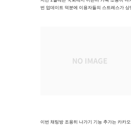
번 업데이트 덕분에 이용자들의 스트레스가 상
이번 채팅방 조용히 나가기 기능 추가는 카카