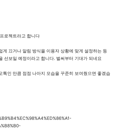
 프로젝트라고 합니다
게 끄거나 알림 방식을 이용자 상황에 맞게 설정하는 등
을 선보일 예정이라고 합니다. 벌써부터 기대가 되네요
오톡인 만큼 점점 나아지 모습을 꾸준히 보여줬으면 좋겠습
4%EC%B9%B4%EC%98%A4%ED%86%A1-
%B8%B0-