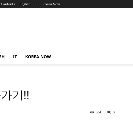
Contents
English
IT
Korea Now
SH
IT
KOREA NOW
가기!!
504
0