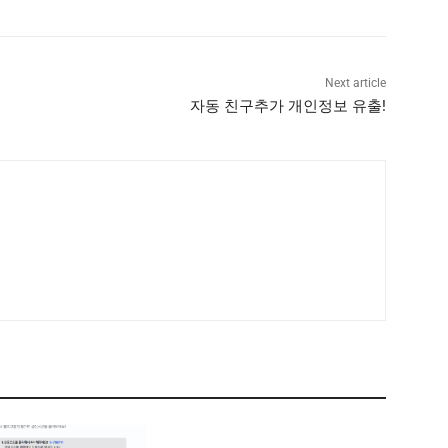
Next article
자동 친구추가 개인정보 유출!