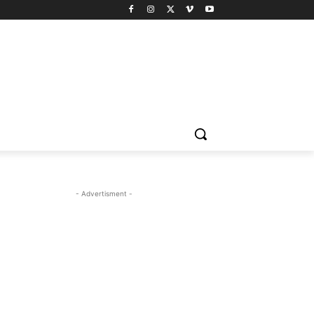
- Advertisment -