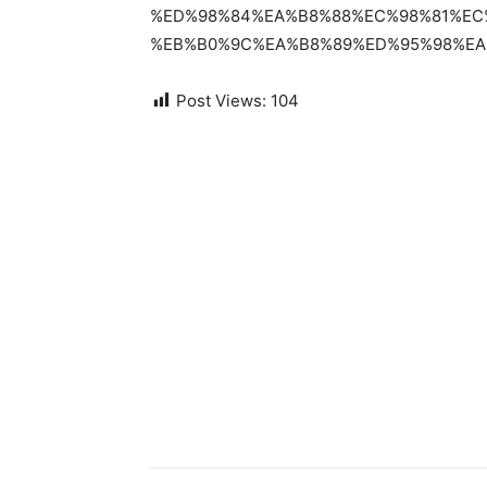
%ED%98%84%EA%B8%88%EC%98%81%EC
%EB%B0%9C%EA%B8%89%ED%95%98%EA
Post Views:
104