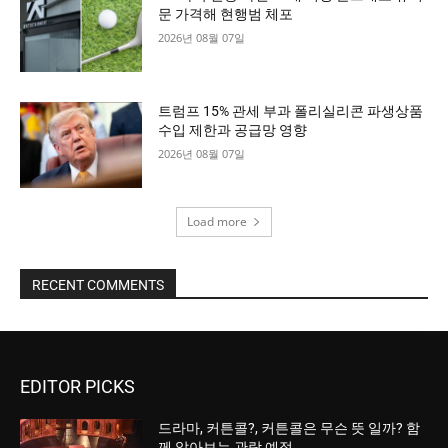
문 가격해 현행범 체포
2026년 08월 07일
트럼프 15% 관세 부과 폴리실리콘 파생상품
수입 제한과 공급망 영향
2026년 08월 07일
Load more
RECENT COMMENTS
EDITOR PICKS
드라마, 커튼콜?, 커튼콜은 무슨 뜻 일까? 함
께 알아보는 관람 예절