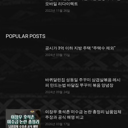
모바일 리다이렉트
2022년 11월 26일
POPULAR POSTS
공시가 3억 이하 지방 주택 “주택수 제외”
2024년 03월 15일
바퀴달린집 성동일 주꾸미 삼겹살볶음 레시
피 만드는법 바달집 쭈꾸미 볶음 양념장
2024년 09월 24일
이장우 호석촌 미수금 논란 총정리 납품업체
주장과 공식 해명 비교
2026년 03월 17일