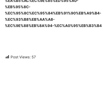
%EA%B5%AC%EC%9E%85%ED%95%A0-
%EB%95%8C-
%EC%95%8C%EC%95%84%EB%91%90%EB%A9%B4-
%EC%93%B8%EB%AA%A8-
%EC%9E%88%EB%8A%94-%EC%A0%95%EB%B3%B4
Post Views:
57