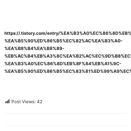
https://.tistory.com/entry/%EA%B3%A0%EC%86%8D%
%EA%B5%90%ED%86%B5%EC%82%AC%EA%B3%A0-
%EA%B8%B4%EA%B8%89-
%EB%AC%B4%EB%A3%8C%EA%B2%AC%EC%9D%B8%EC
%EA%B3%A0%EC%86%8D%EB%8F%84%EB%A1%9C-
%EA%B5%90%ED%86%B5%EC%83%81%ED%99%A9%EC
Post Views:
42