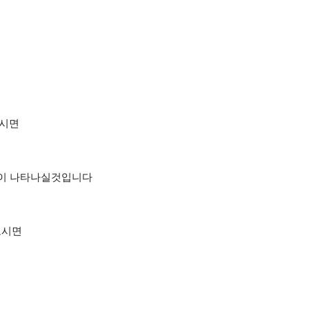
가시면
면이 나타나실것입니다
보시면