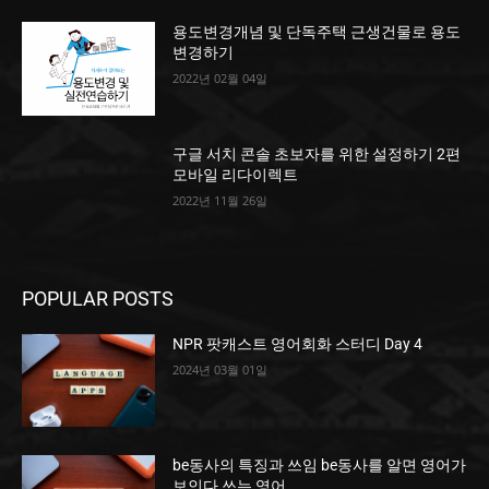
용도변경개념 및 단독주택 근생건물로 용도
변경하기
2022년 02월 04일
구글 서치 콘솔 초보자를 위한 설정하기 2편
모바일 리다이렉트
2022년 11월 26일
POPULAR POSTS
NPR 팟캐스트 영어회화 스터디 Day 4
2024년 03월 01일
be동사의 특징과 쓰임 be동사를 알면 영어가
보인다 쓰는 영어