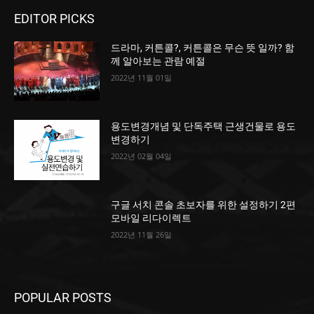
EDITOR PICKS
드라마, 커튼콜?, 커튼콜은 무슨 뜻 일까? 함
께 알아보는 관람 예절
2022년 11월 01일
용도변경개념 및 단독주택 근생건물로 용도
변경하기
2022년 02월 04일
구글 서치 콘솔 초보자를 위한 설정하기 2편
모바일 리다이렉트
2022년 11월 26일
POPULAR POSTS