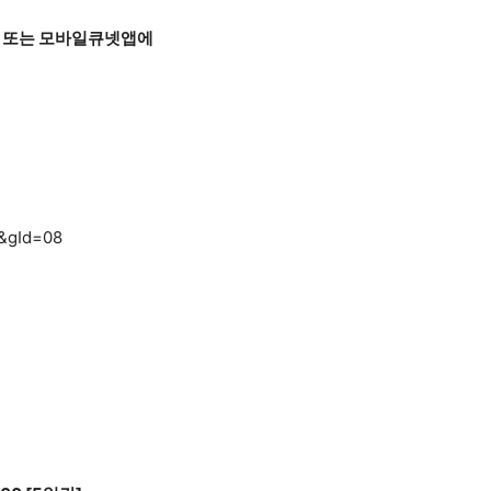
 또는 모바일큐넷앱에
L&gId=08