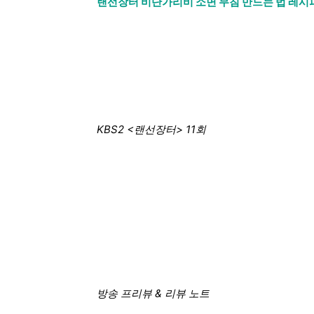
랜선장터 비단가리비 소면 무침 만드는 법 레시
KBS2 <랜선장터> 11회
방송 프리뷰 & 리뷰 노트