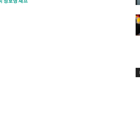
피 정호영 셰프