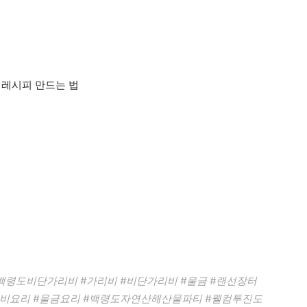
 레시피 만드는 법
#백령도비단가리비 #가리비 #비단가리비 #울금 #랜선장터
리비요리 #울금요리 #백령도자연산해산물파티 #웰컴투진도