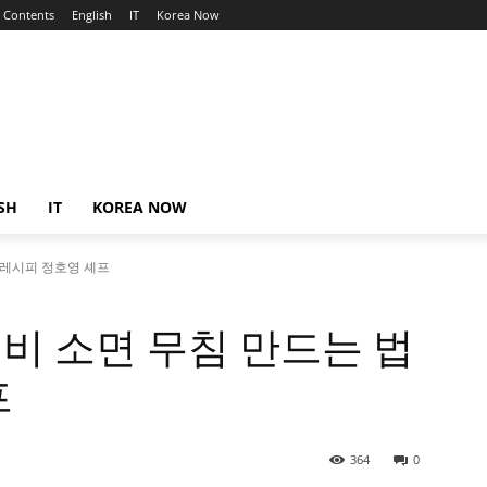
Contents
English
IT
Korea Now
SH
IT
KOREA NOW
 레시피 정호영 셰프
비 소면 무침 만드는 법
프
364
0