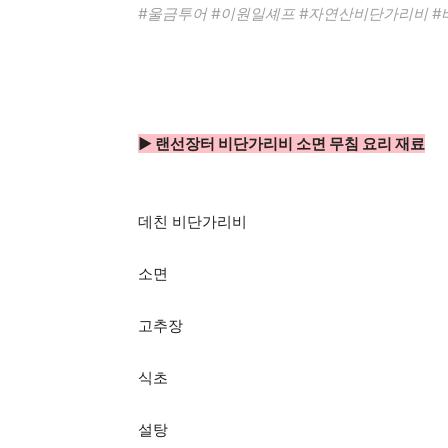
#울금투어 #이원일셰프 #자연산비단가리비 
▶ 랜선장터 비단가리비 소면 무침 요리 재료
데친 비단가리비
소면
고추장
식초
설탕