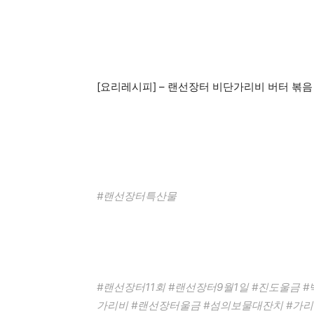
[요리레시피] – 랜선장터 비단가리비 버터 볶음
#랜선장터특산물
#랜선장터11회 #랜선장터9월1일 #진도울금 
가리비 #랜선장터울금 #섬의보물대잔치 #가