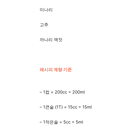
미나리
고추
까나리 액젓
레시피 계량 기준
– 1컵 = 200cc = 200ml
– 1큰술 (1T) = 15cc = 15ml
– 1작은술 = 5cc = 5ml