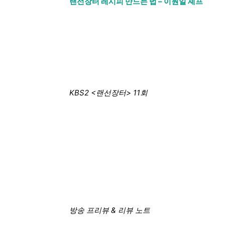
랜선장터 레시피 만드는 법 – 이원일 셰프
KBS2 <랜선장터> 11회
방송 프리뷰 & 리뷰 노트