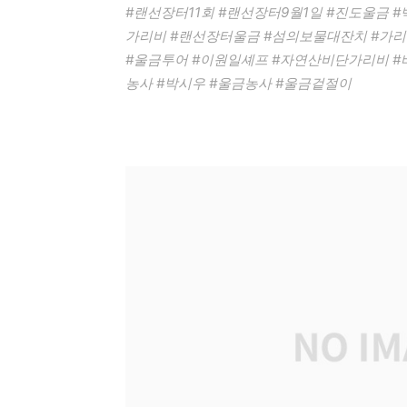
#랜선장터11회 #랜선장터9월1일 #진도울금 
가리비 #랜선장터울금 #섬의보물대잔치 #가
#울금투어 #이원일셰프 #자연산비단가리비 
농사 #박시우 #울금농사 #울금겉절이