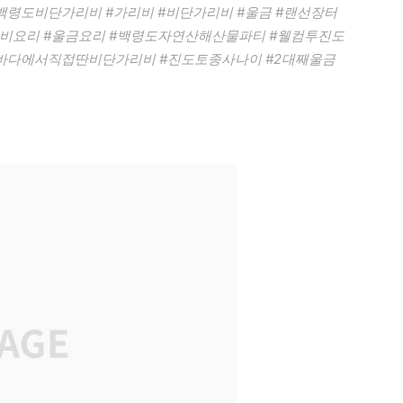
#백령도비단가리비 #가리비 #비단가리비 #울금 #랜선장터
리비요리 #울금요리 #백령도자연산해산물파티 #웰컴투진도
#바다에서직접딴비단가리비 #진도토종사나이 #2대째울금