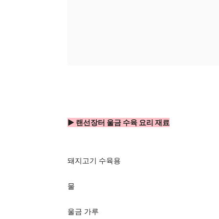
▶ 랜선장터 울금 수육 요리 재료
돼지고기 수육용
물
울금 가루