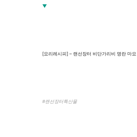
▼
[요리레시피] – 랜선장터 비단가리비 명란 마요
#랜선장터특산물