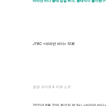
바라던 바다 황태 껍질 튀각, 황태식이 돌아왔구
JTBC <바라던 바다> 10회
방송 프리뷰 & 리뷰 노트
2021년 8월 31일 화요일 밤 9시 <바라던 