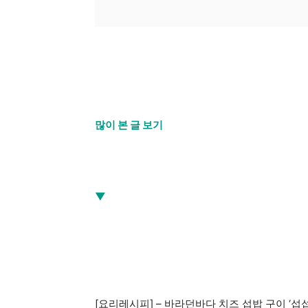
많이 본 글 보기
▼
[요리레시피] – 바라던바다 치즈 섭밥 구이 ‘섭