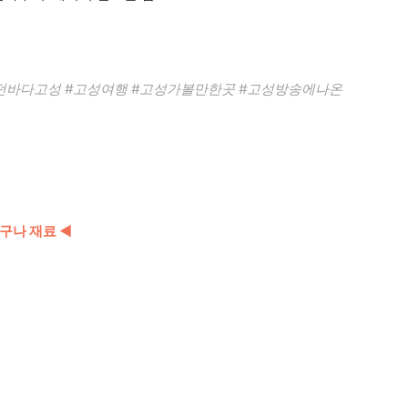
라던바다고성 #고성여행 #고성가볼만한곳 #고성방송에나온
구나 재료 ◀