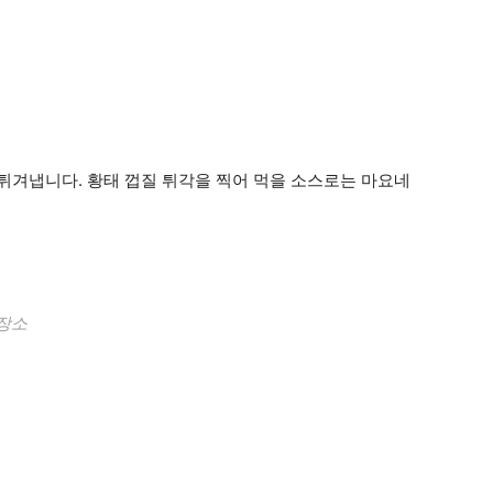
어 튀겨냅니다. 황태 껍질 튀각을 찍어 먹을 소스로는 마요네
장소