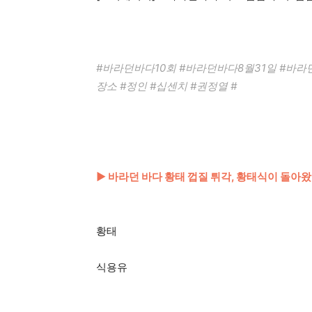
#바라던바다10회 #바라던바다8월31일 #바
장소 #정인 #십센치 #권정열 #
▶ 바라던 바다 황태 껍질 튀각, 황태식이 돌아왔
황태
식용유