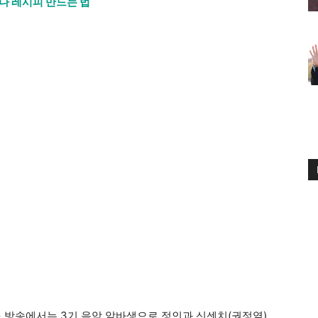
나 레시피 만드는 법
바다> 방송에서는 3기 음악 알바생으로 정인과 신센치(권정열)