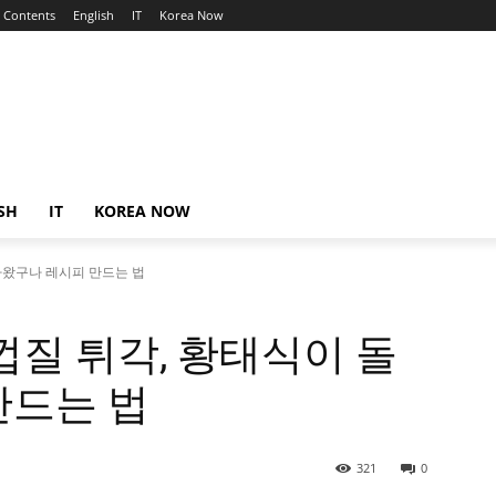
Contents
English
IT
Korea Now
SH
IT
KOREA NOW
아왔구나 레시피 만드는 법
껍질 튀각, 황태식이 돌
만드는 법
321
0