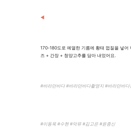
◀
170-180도로 예열한 기름에 황태 껍질을 넣
즈 + 간장 + 청양고추를 담아 내었어요.
#바라던바다 #바라던바다촬영지 #바라던바다
#이동욱 #수현 #악뮤 #김고은 #윤종신