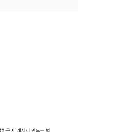
섭하구이’ 레시피 만드는 법