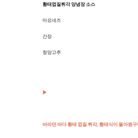
황태껍질튀각 양념장 소스
마요네즈
간장
청양고추
▶
바라던 바다 황태 껍질 튀각, 황태식이 돌아왔구