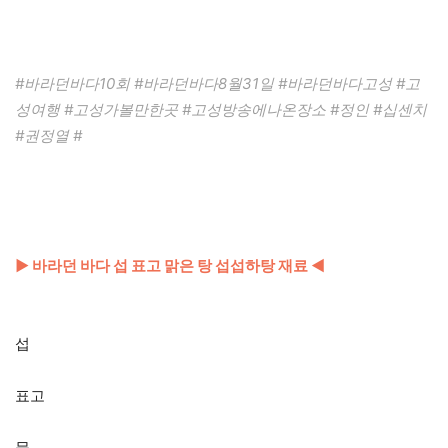
#바라던바다10회 #바라던바다8월31일 #바라던바다고성 #고
성여행 #고성가볼만한곳 #고성방송에나온장소 #정인 #십센치
#권정열 #
▶ 바라던 바다 섭 표고 맑은 탕 섭섭하탕 재료 ◀
섭
표고
물