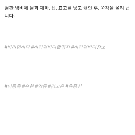
철판 냄비에 물과 대파, 섭, 표고를 넣고 끓인 후, 쑥각을 올려 냅
니다.
#바라던바다 #바라던바다촬영지 #바라던바다장소
#이동욱 #수현 #악뮤 #김고은 #윤종신