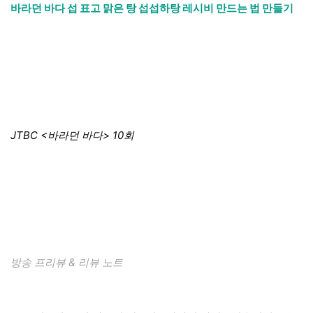
바라던 바다 섭 표고 맑은 탕 섭섭하탕 레시비 만드는 법 만들기
JTBC <바라던 바다> 10회
방송 프리뷰 & 리뷰 노트