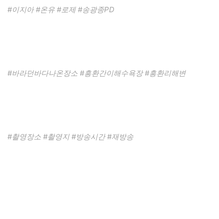
#이지아 #온유 #로제 #송광종PD
#바라던바다나온장소 #흥환간이해수욕장 #흥환리해변
#촬영장소 #촬영지 #방송시간 #재방송