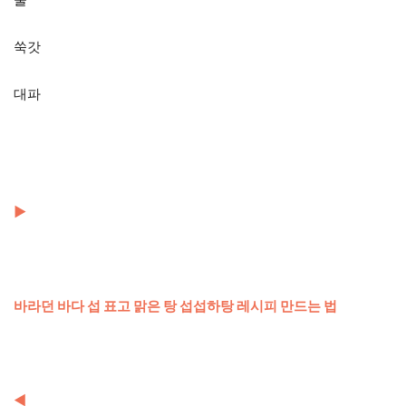
쑥갓
대파
▶
바라던 바다 섭 표고 맑은 탕 섭섭하탕 레시피 만드는 법
◀