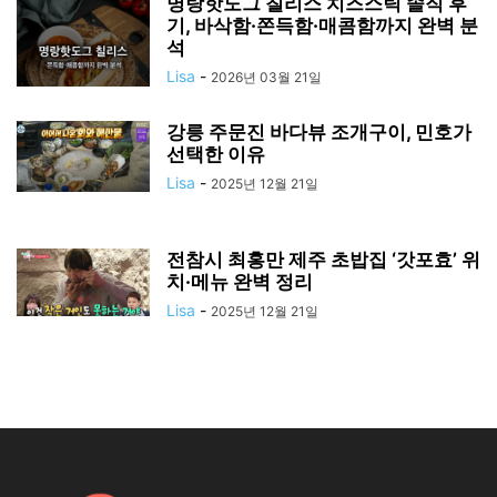
명랑핫도그 칠리스 치즈스틱 솔직 후
기, 바삭함·쫀득함·매콤함까지 완벽 분
석
Lisa
-
2026년 03월 21일
강릉 주문진 바다뷰 조개구이, 민호가
선택한 이유
Lisa
-
2025년 12월 21일
전참시 최홍만 제주 초밥집 ‘갓포효’ 위
치·메뉴 완벽 정리
Lisa
-
2025년 12월 21일