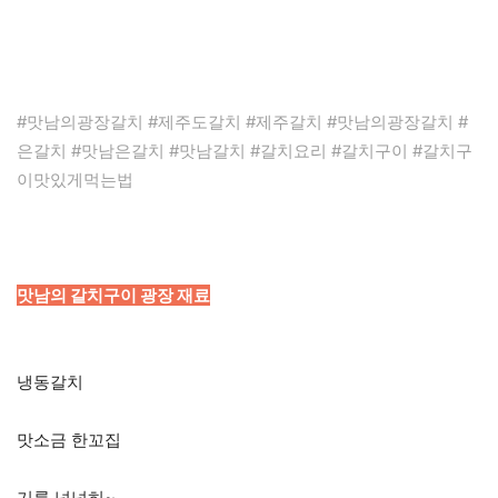
#맛남의광장갈치 #제주도갈치 #제주갈치 #맛남의광장갈치 #
은갈치 #맛남은갈치 #맛남갈치 #갈치요리 #갈치구이 #갈치구
이맛있게먹는법
맛남의 갈치구이 광장 재료
냉동갈치
맛소금 한꼬집
기름 넉넉히~