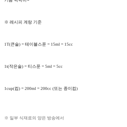
※ 레시피 계랑 기준
1T(큰술) = 테이블스푼 = 15ml = 15cc
1t(작은술) = 티스푼 = 5ml = 5cc
1cup(컵) = 200ml = 200cc (또는 종이컵)
※ 일부 식재료의 양은 방송에서