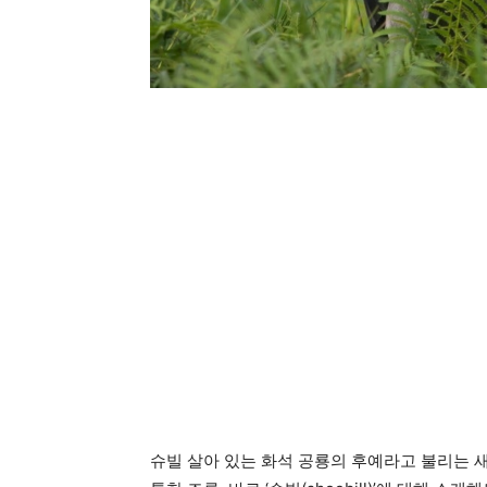
슈빌 살아 있는 화석 공룡의 후예라고 불리는 새