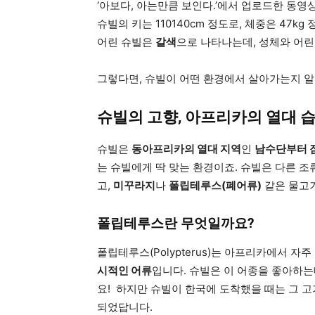
‘아보다, 아는만큼 보인다.’에서 업로드한 동영
슈빌의 키는 110140cm 정도로, 체중은 47kg
어린 슈빌은
갈색
으로 나타나는데, 성체와 어린
그렇다면, 슈빌이 어떤 환경에서 살아가는지 
슈빌의 고향, 아프리카의 열대 
슈빌은
동아프리카의 열대 지역
인
남수단부터 
는 슈빌에게 딱 맞는 환경이죠. 슈빌은 다른 
고,
미꾸라지
나
폴립테루스(폐어류)
같은 물고기
폴립테루스란 무엇일까요?
폴립테루스(Polypterus)는 아프리카에서 자
시적인 어류
입니다. 슈빌은 이 어종을 좋아하는
요! 하지만 슈빌이 한국에 도착했을 때는 그 고
되었답니다.