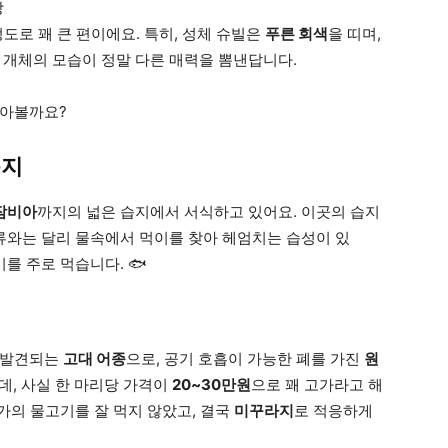
상
 정도로 꽤 큰 편이에요. 특히, 성체 슈빌은
푸른 회색
을 띠며,
 개체의 모습이 정말 다른 매력을 뽐낸답니다.
알아볼까요?
습지
잠비아
까지의 넓은 습지에서 서식하고 있어요. 이곳의 습지
조류와는 달리 물속에서 먹이를 찾아 헤엄치는 습성이 있
를 주로 먹습니다. 🐟
주 발견되는
고대 어종
으로, 공기 호흡이 가능한 폐를 가진
원
데, 사실 한 마리당 가격이
20~30만원
으로 꽤 고가라고 해
가의 물고기를 잘 먹지 않았고, 결국
미꾸라지
로 적응하게