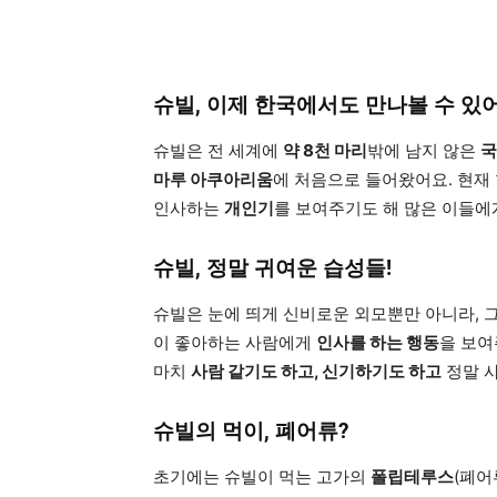
슈빌, 이제 한국에서도 만나볼 수 있어
슈빌은 전 세계에
약 8천 마리
밖에 남지 않은
국
마루 아쿠아리움
에 처음으로 들어왔어요. 현재
인사하는
개인기
를 보여주기도 해 많은 이들에
슈빌, 정말 귀여운 습성들!
슈빌은 눈에 띄게 신비로운 외모뿐만 아니라, 그
이 좋아하는 사람에게
인사를 하는 행동
을 보여
마치
사람 같기도 하고, 신기하기도 하고
정말 
슈빌의 먹이, 폐어류?
초기에는 슈빌이 먹는 고가의
폴립테루스
(폐어