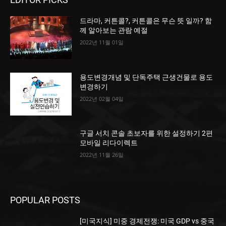
드라마, 커튼콜?, 커튼콜은 무슨 뜻 일까? 함
께 알아보는 관람 예절
2022년 11월 01일
용도변경개념 및 단독주택 근생건물로 용도
변경하기
2022년 02월 04일
구글 서치 콘솔 초보자를 위한 설정하기 2편
모바일 리다이렉트
2022년 11월 26일
POPULAR POSTS
[미국지식] 미중 경제전쟁: 미국 GDP vs 중국