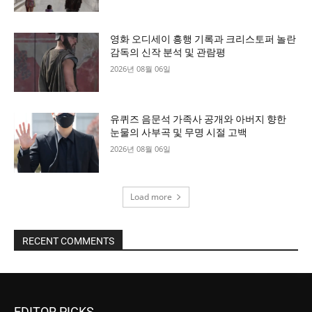
영화 오디세이 흥행 기록과 크리스토퍼 놀란
감독의 신작 분석 및 관람평
2026년 08월 06일
유퀴즈 음문석 가족사 공개와 아버지 향한
눈물의 사부곡 및 무명 시절 고백
2026년 08월 06일
Load more
RECENT COMMENTS
EDITOR PICKS