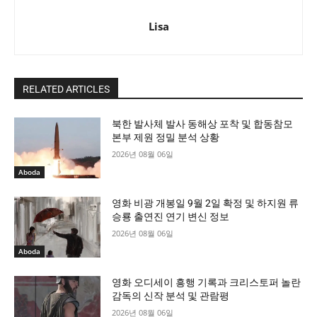
Lisa
RELATED ARTICLES
북한 발사체 발사 동해상 포착 및 합동참모
본부 제원 정밀 분석 상황
2026년 08월 06일
Aboda
영화 비광 개봉일 9월 2일 확정 및 하지원 류
승룡 출연진 연기 변신 정보
2026년 08월 06일
Aboda
영화 오디세이 흥행 기록과 크리스토퍼 놀란
감독의 신작 분석 및 관람평
2026년 08월 06일