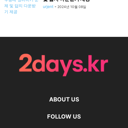
urjent
-
2024년 10월 08일
ABOUT US
FOLLOW US