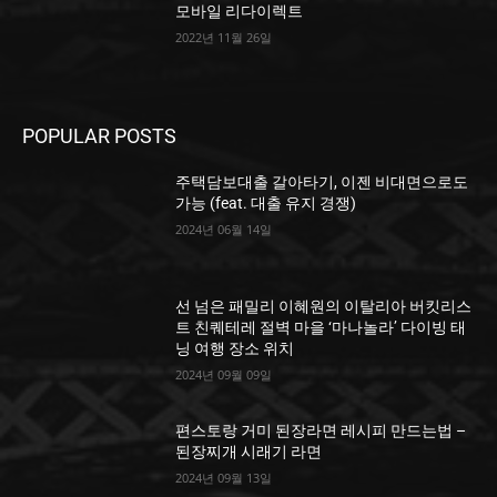
모바일 리다이렉트
2022년 11월 26일
POPULAR POSTS
주택담보대출 갈아타기, 이젠 비대면으로도
가능 (feat. 대출 유지 경쟁)
2024년 06월 14일
선 넘은 패밀리 이혜원의 이탈리아 버킷리스
트 친퀘테레 절벽 마을 ‘마나놀라’ 다이빙 태
닝 여행 장소 위치
2024년 09월 09일
편스토랑 거미 된장라면 레시피 만드는법 –
된장찌개 시래기 라면
2024년 09월 13일