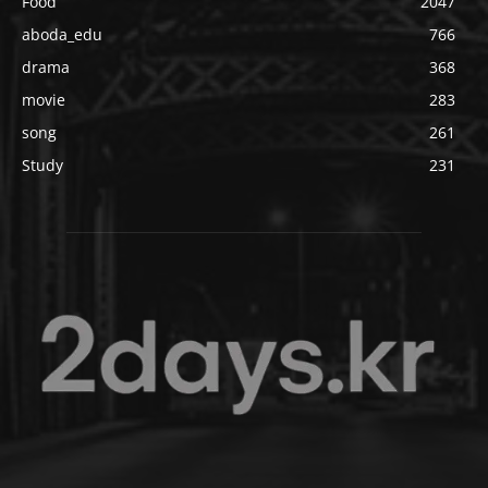
Food
2047
aboda_edu
766
drama
368
movie
283
song
261
Study
231