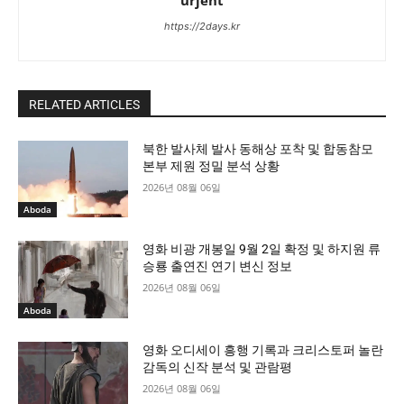
https://2days.kr
RELATED ARTICLES
북한 발사체 발사 동해상 포착 및 합동참모
본부 제원 정밀 분석 상황
2026년 08월 06일
Aboda
영화 비광 개봉일 9월 2일 확정 및 하지원 류
승룡 출연진 연기 변신 정보
2026년 08월 06일
Aboda
영화 오디세이 흥행 기록과 크리스토퍼 놀란
감독의 신작 분석 및 관람평
2026년 08월 06일