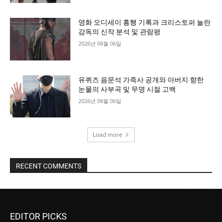
영화 오디세이 흥행 기록과 크리스토퍼 놀란
감독의 신작 분석 및 관람평
2026년 08월 06일
유퀴즈 음문석 가족사 공개와 아버지 향한
눈물의 사부곡 및 무명 시절 고백
2026년 08월 06일
Load more
RECENT COMMENTS
EDITOR PICKS