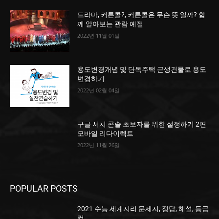
드라마, 커튼콜?, 커튼콜은 무슨 뜻 일까? 함
께 알아보는 관람 예절
2022년 11월 01일
용도변경개념 및 단독주택 근생건물로 용도
변경하기
2022년 02월 04일
구글 서치 콘솔 초보자를 위한 설정하기 2편
모바일 리다이렉트
2022년 11월 26일
POPULAR POSTS
2021 수능 세계지리 문제지, 정답, 해설, 등급
컷