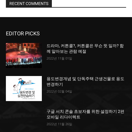
RECENT COMMENTS
EDITOR PICKS
드라마, 커튼콜?, 커튼콜은 무슨 뜻 일까? 함
께 알아보는 관람 예절
2022년 11월 01일
용도변경개념 및 단독주택 근생건물로 용도
변경하기
2022년 02월 04일
구글 서치 콘솔 초보자를 위한 설정하기 2편
모바일 리다이렉트
2022년 11월 26일