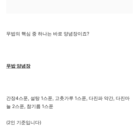
무밥의 핵심 중 하나는 바로 양념장이죠?
무밥 양념장
간장4스푼, 설탕 1스푼, 고춧가루 1스푼, 다진파 약간, 다진마
늘 2스푼, 참기름 1스푼
(2인 기준입니다)