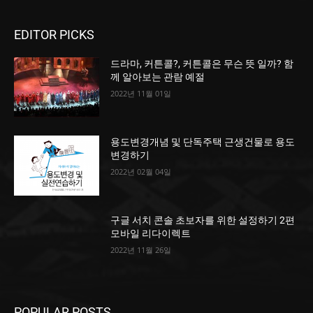
EDITOR PICKS
드라마, 커튼콜?, 커튼콜은 무슨 뜻 일까? 함
께 알아보는 관람 예절
2022년 11월 01일
용도변경개념 및 단독주택 근생건물로 용도
변경하기
2022년 02월 04일
구글 서치 콘솔 초보자를 위한 설정하기 2편
모바일 리다이렉트
2022년 11월 26일
POPULAR POSTS