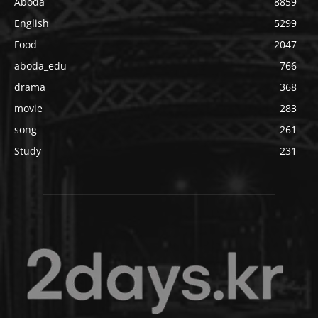
Aboda
8859
English
5299
Food
2047
aboda_edu
766
drama
368
movie
283
song
261
Study
231