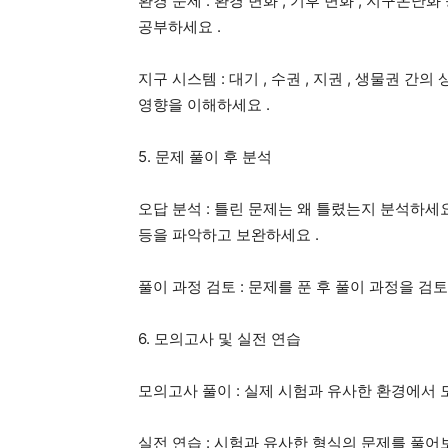
환경 문제
:
환경 변화
,
기후 변화
,
지구온난화 
공부하세요
.
지구 시스템
:
대기
,
수권
,
지권
,
생물권 간의
영향을 이해하세요
.
5.
문제 풀이 후 분석
오답 분석
:
틀린 문제는 왜 틀렸는지 분석하세
등을 파악하고 보완하세요
.
풀이 과정 검토
:
문제를 푼 후 풀이 과정을 검
6.
모의고사 및 실전 연습
모의고사 풀이
:
실제 시험과 유사한 환경에서
실전 연습
:
시험과 유사한 형식의 문제를 풀어