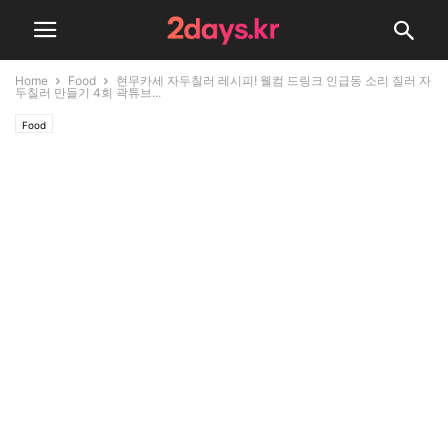
Home
Food
현무카세 자두칠러 레시피! 웰컴 드링크 인급동 소리 질러 자
두칠러 만들기 4회 곽튜브...
Food