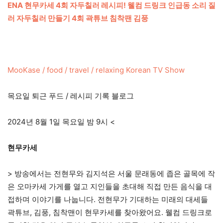
ENA 현무카세 4회 자두칠러 레시피! 웰컴 드링크 인급동 소리 질
러 자두칠러 만들기 4회 곽튜브 침착팬 김풍
MooKase / food / travel / relaxing Korean TV Show
목요일 퇴근 푸드 / 레시피 기록 블로그
2024년 8월 1일 목요일 밤 9시 <
현무카세
> 방송에서는 전현무와 김지석은 서울 문래동에 좁은 골목에 작
은 오마카세 가게를 열고 지인들을 초대해 직접 만든 음식을 대
접하며 이야기를 나눕니다. 전현무가 기대하는 미래의 대세들
곽튜브, 김풍, 침착맨이 현무카세를 찾아왔어요. 웰컴 드링크로