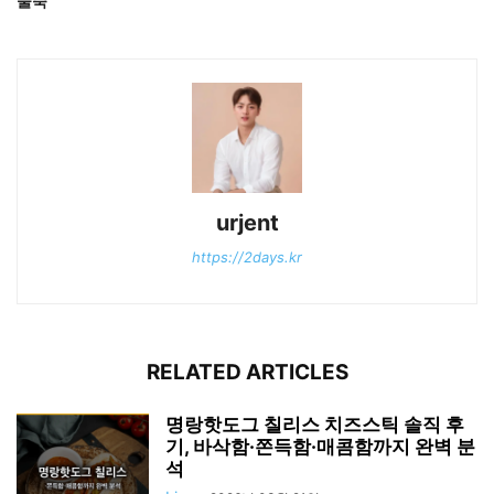
물죽
urjent
https://2days.kr
RELATED ARTICLES
명랑핫도그 칠리스 치즈스틱 솔직 후
기, 바삭함·쫀득함·매콤함까지 완벽 분
석