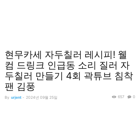
현무카세 자두칠러 레시피! 웰
컴 드링크 인급동 소리 질러 자
두칠러 만들기 4회 곽튜브 침착
팬 김풍
657
0
By
urjent
-
2024년 09월 25일