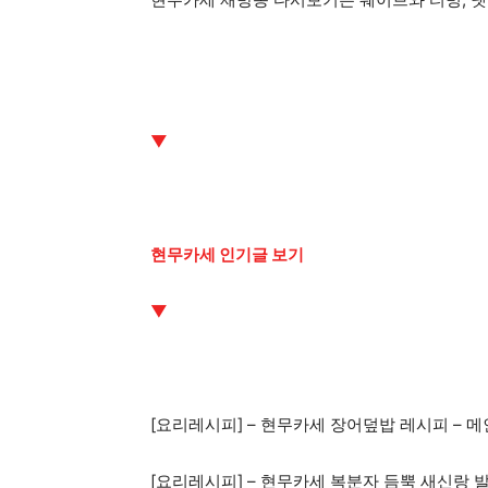
▼
현무카세 인기글 보기
▼
[요리레시피] – 현무카세 장어덮밥 레시피 – 메
[요리레시피] – 현무카세 복분자 듬뿍 새신랑 