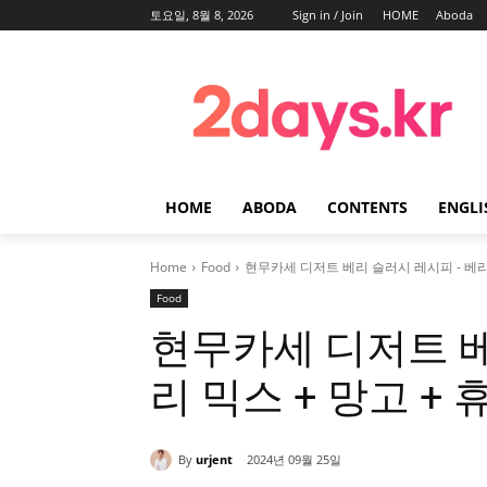
토요일, 8월 8, 2026
Sign in / Join
HOME
Aboda
HOME
ABODA
CONTENTS
ENGLI
Home
Food
현무카세 디저트 베리 슬러시 레시피 - 베리 믹
Food
현무카세 디저트 베
리 믹스 + 망고 +
By
urjent
2024년 09월 25일