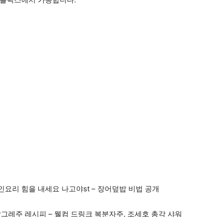
인요리 힘을 내세요 나고야st – 장어덮밥 비법 공개
발그레주 레시피 – 웰컴 드링크 복분자주, 조세호 총각 샤워