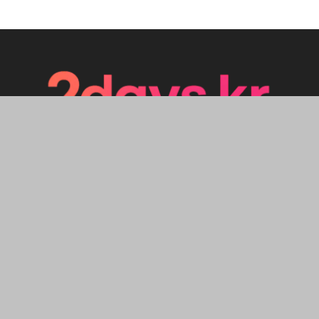
ABOUT US
FOLLOW US
HOME
Aboda
Contents
English
IT
Korea Now