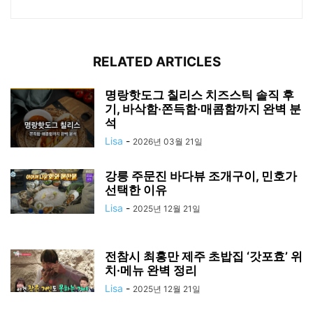
RELATED ARTICLES
명랑핫도그 칠리스 치즈스틱 솔직 후
기, 바삭함·쫀득함·매콤함까지 완벽 분
석
Lisa
-
2026년 03월 21일
강릉 주문진 바다뷰 조개구이, 민호가
선택한 이유
Lisa
-
2025년 12월 21일
전참시 최홍만 제주 초밥집 ‘갓포효’ 위
치·메뉴 완벽 정리
Lisa
-
2025년 12월 21일