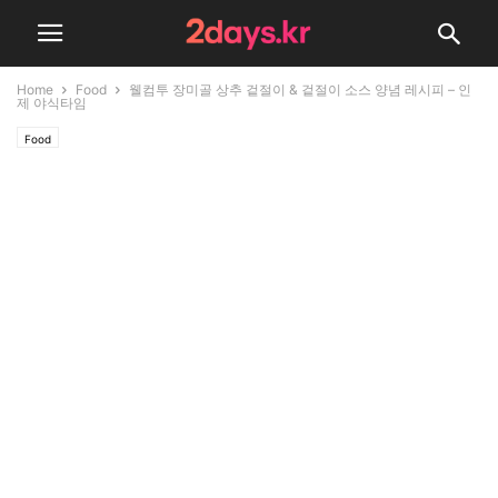
Home
Food
웰컴투 장미골 상추 겉절이 & 겉절이 소스 양념 레시피 – 인
제 야식타임
Food