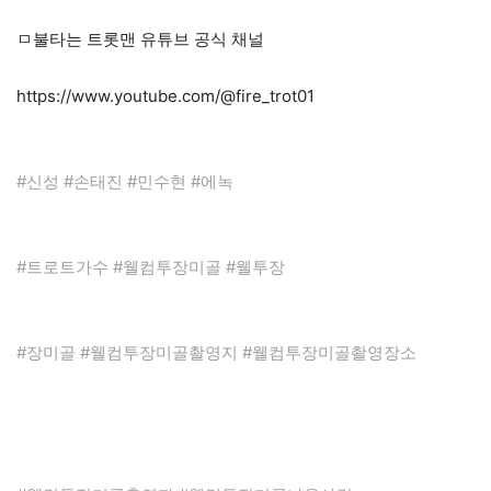
ㅁ불타는 트롯맨 유튜브 공식 채널
https://www.youtube.com/@fire_trot01
#신성 #손태진 #민수현 #에녹
#트로트가수 #웰컴투장미골 #웰투장
#장미골 #웰컴투장미골촬영지 #웰컴투장미골촬영장소