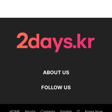
ABOUT US
FOLLOW US
HOME
Aboda
Contents
English
IT
Korea Now