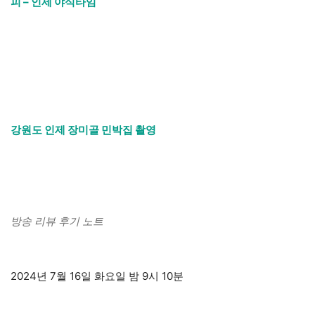
피 – 인제 야식타임
강원도 인제 장미골 민박집 촬영
방송 리뷰 후기 노트
2024년 7월 16일 화요일 밤 9시 10분