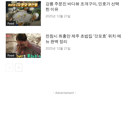
강릉 주문진 바다뷰 조개구이, 민호가 선택
한 이유
2025년 12월 21일
Food
전참시 최홍만 제주 초밥집 ‘갓포효’ 위치·메
뉴 완벽 정리
2025년 12월 21일
Food
- Advertisment -