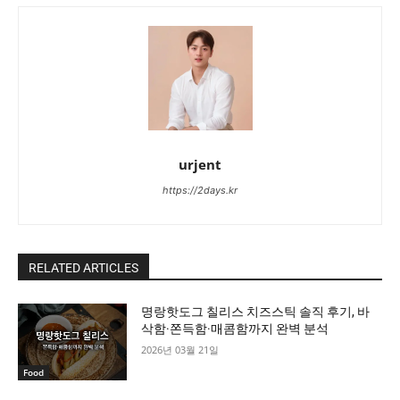
urjent
https://2days.kr
RELATED ARTICLES
명랑핫도그 칠리스 치즈스틱 솔직 후기, 바
삭함·쫀득함·매콤함까지 완벽 분석
2026년 03월 21일
Food