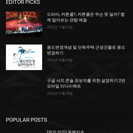
EDITOR PICKS
드라마, 커튼콜?, 커튼콜은 무슨 뜻 일까? 함
께 알아보는 관람 예절
2022년 11월 01일
용도변경개념 및 단독주택 근생건물로 용도
변경하기
2022년 02월 04일
구글 서치 콘솔 초보자를 위한 설정하기 2편
모바일 리다이렉트
2022년 11월 26일
POPULAR POSTS
[천안 맛집] 동백카츠