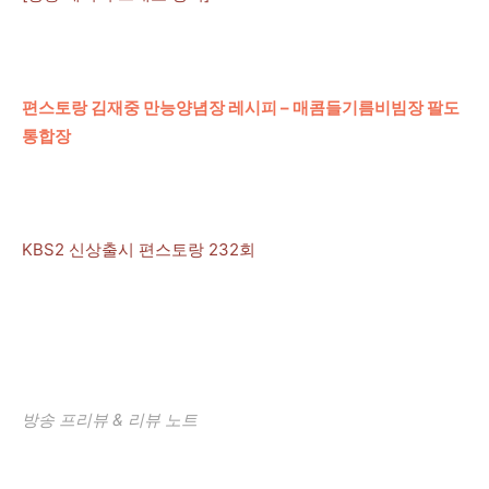
편스토랑 김재중 만능양념장 레시피 – 매콤들기름비빔장 팔도
통합장
KBS2 신상출시 편스토랑 232회
방송 프리뷰 & 리뷰 노트