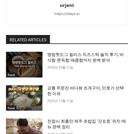
urjent
https://2days.kr
RELATED ARTICLES
명랑핫도그 칠리스 치즈스틱 솔직 후기, 바
삭함·쫀득함·매콤함까지 완벽 분석
2026년 03월 21일
Food
강릉 주문진 바다뷰 조개구이, 민호가 선택
한 이유
2025년 12월 21일
Food
전참시 최홍만 제주 초밥집 ‘갓포효’ 위치·메
뉴 완벽 정리
2025년 12월 21일