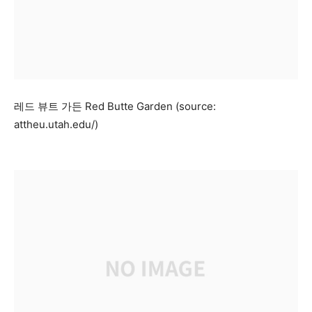
레드 뷰트 가든 Red Butte Garden (source:
attheu.utah.edu/)