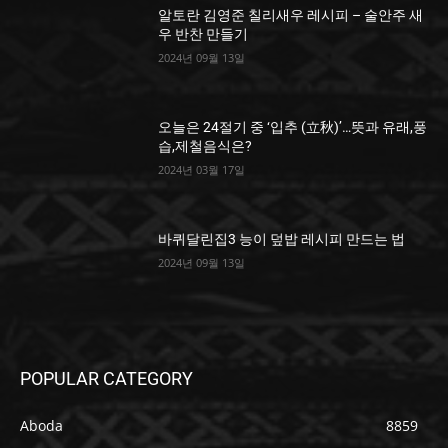
알토란 김영준 칠리새우 레시피 – 술안주 새
우 반찬 만들기
2024년 09월 13일
오늘은 24절기 중 ‘입추 (立秋)’…뜻과 유래,풍
습,제철음식은?
2024년 03월 17일
바퀴달린집3 능이 덮밥 레시피 만드는 법
2024년 09월 13일
POPULAR CATEGORY
Aboda
8859