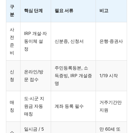
구
핵심 단계
필요 서류
비고
분
사
IRP 개설·자
전
동이체 설
신분증, 신청서
은행·증권사
준
정
비
주민등록등본, 소
신
온라인/방
득증빙, IRP 개설증
1/19 시작
청
문 접수
명
도·시군 지
매
거주기간만
원금 자동
계좌 등록 필수
칭
지원
매칭
일시금 / 5
만 60세 또
수