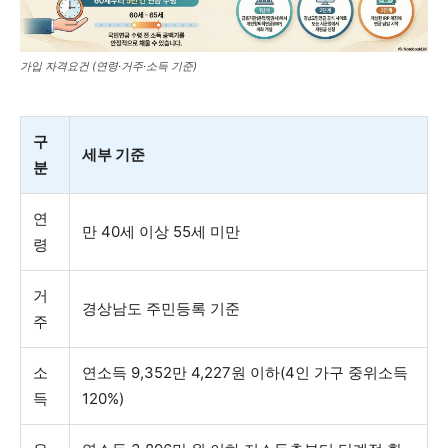
가입 자격요건 (연령·거주·소득 기준)
구
세부 기준
분
연
만 40세 이상 55세 미만
령
거
경상남도 주민등록 기준
주
소
연소득 9,352만 4,227원 이하(4인 가구 중위소득
득
120%)