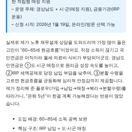
한 적립형 매칭 지원
– 운영 주체: 경상남도 + 시·군(매칭 지원), 금융기관(IRP
운용)
– 신청 시작: 2026년 1월 19일, 온라인/방문 선택 가능
실제로 제가 노후 재무설계 상담을 도와드리며 가장 많이 들은
고민이 “60~65세 현금흐름”이었어요. 직장 소득이 끊기고 국
민연금은 아직이라 월세·의료비·식비가 부담되더군요. 경남도
민연금은 ①도·시군 매칭으로 원리금 성장 속도를 높이고,
②IRP 세액공제로 당장 납입 부담을 낮추며, ③분할 수령을
고르면 현금흐름을 균등화해 심리적 안정감까지 제공합니다.
제가 정리해 준 플로우(가입→납입→매칭→복리→분할수령)를
따라가니, “은퇴 5년”이 한결 계획 가능해졌다는 반응이 많았
습니다.
도입 배경: 60~65세 소득 공백 보완
핵심 구조: IRP 납입 + 도·시군 매칭