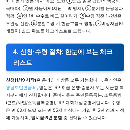
화 + 온기 있는 이자”예요. 또한 ①연초 일괄 납입(세액공제
극대화), ②월 자동이체(지원 누락 방지), ③분기별 운용성과
점검, ④연 1회 수수료 비교 갈아타기, ⑤수령 직전 1~2년은
초안정 전환, ⑥분할수령 시 현금흐름표 병행, ⑦비상자금(6
개월치) 별도 확보를 체크리스트로 드립니다.
4. 신청·수령 절차: 한눈에 보는 체크
리스트
신청(1/19 시작)
은 온라인과 방문 모두 가능합니다. 온라인은
경남도민연금.kr
, 방문은 IRP 취급 은행·증권사 또는 시군청 복
지부서에서 진행합니다. 준비서류는 주민등록등본, 소득증빙
(근로/사업/소득금액증명), IRP 계좌개설증명서입니다. 수령
은 만 60세 도달 또는 만 55세 이상에서 가입 후 5년 경과 시점
에 가능하며,
일시금·5년 분할
중 선택할 수 있습니다.