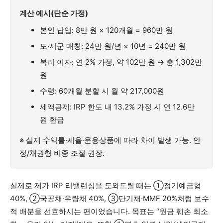
계산 예시(단순 가정)
본인 납입: 8만 원 × 120개월 = 960만 원
도·시군 매칭: 24만 원/년 × 10년 = 240만 원
복리 이자: 연 2% 가정, 약 102만 원 → 총 1,302만
원
수령: 60개월 분할 시 월 약 217,000원
세액공제: IRP 한도 내 13.2% 가정 시 연 12.6만
원 환급
※ 실제 수익률·세율·운용상품에 따라 차이 발생 가능. 안
정/채권형 비중 조절 권장.
실제로 제가 IRP 리밸런싱을 도와드릴 때는 ①정기예금형
40%, ②국공채·우량채 40%, ③단기채·MMF 20%처럼 보수
적 배분을 선호하시는 편이었습니다. 목표는 “원금 훼손 최소