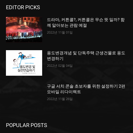
EDITOR PICKS
드라마, 커튼콜?, 커튼콜은 무슨 뜻 일까? 함
께 알아보는 관람 예절
2022년 11월 01일
용도변경개념 및 단독주택 근생건물로 용도
변경하기
2022년 02월 04일
구글 서치 콘솔 초보자를 위한 설정하기 2편
모바일 리다이렉트
2022년 11월 26일
POPULAR POSTS