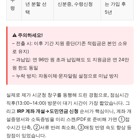
년 분할 선
신분증, 수령신청
는 가입 후
령
택
5년
⚠️ 주의하세요!
– 전출 시: 이후 기간 지원 중단(기존 적립금은 본인 소유
로 유지)
– 과납입: 연 96만 원 초과 납입해도 도 지원금은 연 24만
원 한도 동일
– 누락 방지: 자동이체·문자알림 설정으로 미납 방지
실제로 제가 시군청 창구를 동행해 드린 경험으로, 점심시간
직후(13:00~14:00) 방문이 대기 시간이 가장 짧았습니다. 그
리고
IRP 계좌 개설→도민연금 신청
순서가 핵심이니, 계좌 개
설증명서와 소득증빙을 미리 스캔/PDF로 준비해 가면 ①접
수시간 단축, ②서류 반려 최소화, ③매칭 반영 속도 향상 등
장점이 있었습니다.