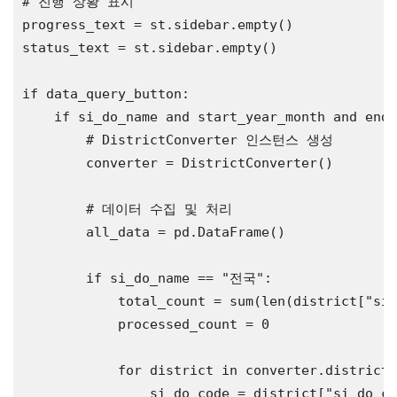
# 진행 상황 표시
progress_text = st.sidebar.empty()

status_text = st.sidebar.empty()

if
 data_query_button:

if
 si_do_name and start_year_month and end_
# DistrictConverter 인스턴스 생성
        converter = DistrictConverter()

# 데이터 수집 및 처리
        all_data = pd.DataFrame()

if
 si_do_name == 
"전국"
:

            total_count = sum(len(district[
"sig
            processed_count = 0

for
 district 
in
 converter.districts
                si_do_code = district[
"si_do_co