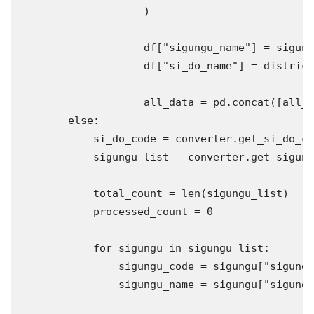
                    )

                    df[
"sigungu_name"
] = sigung
                    df[
"si_do_name"
] = district
                    all_data = pd.concat([all_d
else
:

            si_do_code = converter.get_si_do_co
            sigungu_list = converter.get_sigung
            total_count = len(sigungu_list)

            processed_count = 0

for
 sigungu 
in
 sigungu_list:

                sigungu_code = sigungu[
"sigungu
                sigungu_name = sigungu[
"sigungu