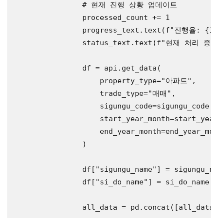
# 현재 진행 상황 업데이트
                processed_count += 1

                progress_text.text(f
"진행율: {100
                status_text.text(f
"현재 처리 중: {s
                df = api.get_data(

                    property_type=
"아파트"
,

                    trade_type=
"매매"
,

                    sigungu_code=sigungu_code,

                    start_year_month=start_year
                    end_year_month=end_year_mon
                )

                df[
"sigungu_name"
] = sigungu_na
                df[
"si_do_name"
] = si_do_name

                all_data = pd.concat([all_data,