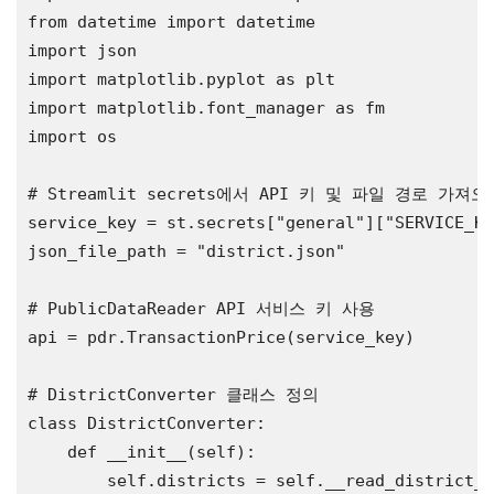
from datetime import datetime

import json

import matplotlib.pyplot as plt

import matplotlib.font_manager as fm

import os

# Streamlit secrets에서 API 키 및 파일 경로 가져오
service_key = st.secrets[
"general"
][
"SERVICE_KE
json_file_path = 
"district.json"
# PublicDataReader API 서비스 키 사용
api = pdr.TransactionPrice(service_key)

# DistrictConverter 클래스 정의
class DistrictConverter:

    def __init__(self):

        self.districts = self.__read_district_f