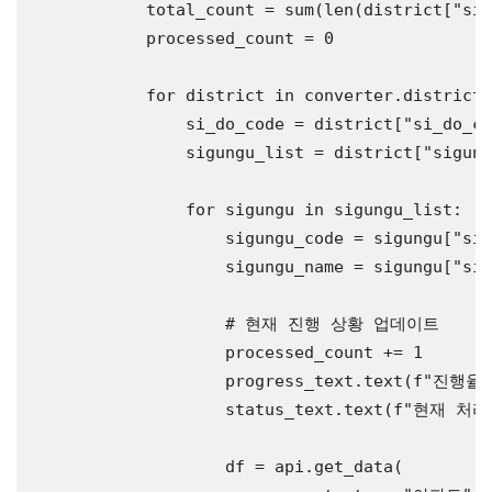
            total_count = sum(len(district[
"sig
            processed_count = 0

for
 district 
in
 converter.districts
                si_do_code = district[
"si_do_co
                sigungu_list = district[
"sigung
for
 sigungu 
in
 sigungu_list:

                    sigungu_code = sigungu[
"sig
                    sigungu_name = sigungu[
"sig
# 현재 진행 상황 업데이트
                    processed_count += 1

                    progress_text.text(f
"진행율: 
                    status_text.text(f
"현재 처리 중
                    df = api.get_data(
