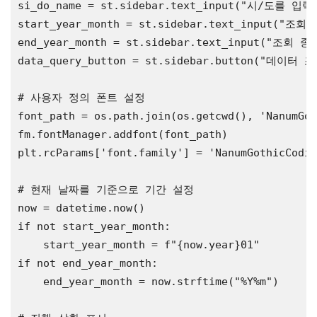
si_do_name = st.sidebar.text_input(
"시/도를 입력
start_year_month = st.sidebar.text_input(
"조회 시
end_year_month = st.sidebar.text_input(
"조회 종료
data_query_button = st.sidebar.button(
"데이터 조
# 사용자 정의 폰트 설정
font_path = os.path.join(os.getcwd(), 
'NanumGot
fm.fontManager.addfont(font_path)

plt.rcParams[
'font.family'
] = 
'NanumGothicCodin
# 현재 날짜를 기준으로 기간 설정
if
 not start_year_month:

    start_year_month = f
"{now.year}01"
if
 not end_year_month:

    end_year_month = now.strftime(
"%Y%m"
)
