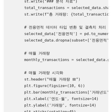
        st.write(
"### 분석 자료"
)

        total_transactions = selected_data.shap
        st.write(f
"총 거래량: {total_transaction
# 전용면적 데이터 타입 변환 및 결측치 처리
        selected_data[
'전용면적'
] = pd.to_numeri
        selected_data.dropna(subset=[
'전용면적'
]
# 매월 거래량
        monthly_transactions = selected_data.gr
# 매월 거래량 시각화
        st.header(
"매월 거래량 📅"
)

        plt.figure(figsize=(10, 6))

        plt.bar(monthly_transactions[
'거래년도'
]
        plt.xlabel(
'연도-월'
, fontsize=14)

        plt.ylabel(
'거래량'
, fontsize=14)

        plt.xticks(rotation=45)
