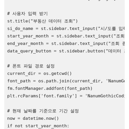
# 사용자 입력 받기
st.title(
"부동산 데이터 조회"
)

si_do_name = st.sidebar.text_input(
"시/도를 입력
start_year_month = st.sidebar.text_input(
"조회 시
end_year_month = st.sidebar.text_input(
"조회 종료
data_query_button = st.sidebar.button(
"데이터 조
# 폰트 파일 경로 설정
current_dir = os.getcwd()

font_path = os.path.join(current_dir, 
'NanumGot
fm.fontManager.addfont(font_path)

plt.rcParams[
'font.family'
] = 
'NanumGothicCodin
# 현재 날짜를 기준으로 기간 설정
if
 not start_year_month:
