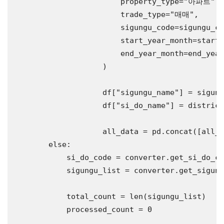
                        property_type=
"아파트"
,

                        trade_type=
"매매"
,

                        sigungu_code=sigungu_co
                        start_year_month=start_
                        end_year_month=end_year
                    )

                    df[
"sigungu_name"
] = sigung
                    df[
"si_do_name"
] = district
                    all_data = pd.concat([all_d
else
:

            si_do_code = converter.get_si_do_co
            sigungu_list = converter.get_sigung
            total_count = len(sigungu_list)

            processed_count = 0
