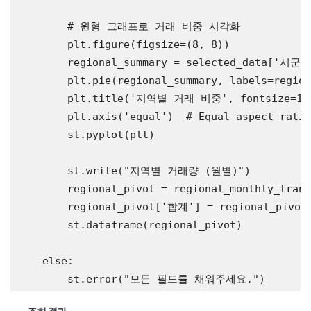
# 원형 그래프로 거래 비중 시각화
        plt.figure(figsize=(8, 8))

        regional_summary = selected_data[
'시군구
        plt.pie(regional_summary, labels=region
        plt.title(
'지역별 거래 비중'
, fontsize=16)
        plt.axis(
'equal'
)  
# Equal aspect ratio
        st.pyplot(plt)

        st.write(
"지역별 거래량 (월별)"
)

        regional_pivot = regional_monthly_trans
        regional_pivot[
'합계'
] = regional_pivot.
        st.dataframe(regional_pivot)

else
:

        st.error(
"모든 필드를 채워주세요."
)