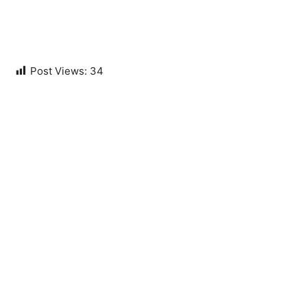
Post Views:
34