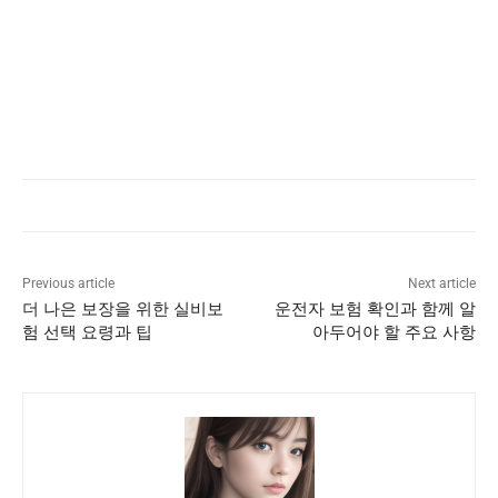
Previous article
Next article
더 나은 보장을 위한 실비보
운전자 보험 확인과 함께 알
험 선택 요령과 팁
아두어야 할 주요 사항