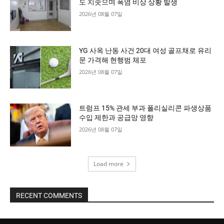
도 치솟으며 폭염 비상 상황 발생
2026년 08월 07일
YG 사옥 난동 사건 20대 여성 골프채로 유리
문 가격해 현행범 체포
2026년 08월 07일
트럼프 15% 관세 부과 폴리실리콘 파생상품
수입 제한과 공급망 영향
2026년 08월 07일
Load more
RECENT COMMENTS