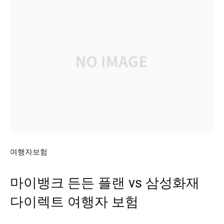
여행자보험
마이뱅크 든든 플랜 vs 삼성화재
다이렉트 여행자 보험