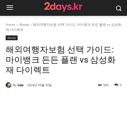
Home
Aboda
해외여행자보험 선택 가이드: 마이뱅크 든든 플랜 vs 삼성화
재 다이렉트
Aboda
해외여행자보험 선택 가이드:
마이뱅크 든든 플랜 vs 삼성화
재 다이렉트
By
Lisa
2024년 05월 20일
504
0