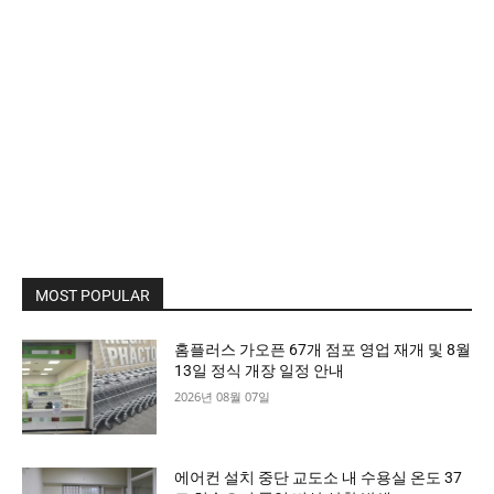
MOST POPULAR
홈플러스 가오픈 67개 점포 영업 재개 및 8월
13일 정식 개장 일정 안내
2026년 08월 07일
에어컨 설치 중단 교도소 내 수용실 온도 37