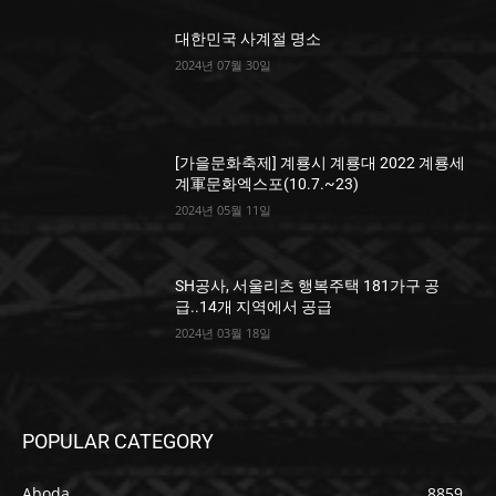
대한민국 사계절 명소
2024년 07월 30일
[가을문화축제] 계룡시 계룡대 2022 계룡세
계軍문화엑스포(10.7.~23)
2024년 05월 11일
SH공사, 서울리츠 행복주택 181가구 공
급..14개 지역에서 공급
2024년 03월 18일
POPULAR CATEGORY
Aboda
8859