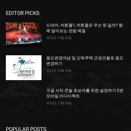
EDITOR PICKS
드라마, 커튼콜?, 커튼콜은 무슨 뜻 일까? 함
께 알아보는 관람 예절
2022년 11월 01일
용도변경개념 및 단독주택 근생건물로 용도
변경하기
2022년 02월 04일
구글 서치 콘솔 초보자를 위한 설정하기 2편
모바일 리다이렉트
2022년 11월 26일
POPULAR POSTS