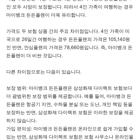
인 모두 사망이 보장됩니다. 따라서 4인 가족이 여행하는 경우
마이뱅크 든든플랜이 더욱 유리합니다.
가격도 두 보험 상품 간의 주요 차이점입니다. 4인 가족이 미
국으로 26일간 여행하는 경우 든든플랜의 가격은 105,140원
인 반면, 안심플랜의 가격은 78,660원입니다. 즉, 마이뱅크 든
든플랜이 더 비싼 것입니다.
다른 차이점으로는 다음이 있습니다.
보장 범위: 마이뱅크 든든플랜은 삼성화재 다이렉트 보험보다
더 광범위한 보장 범위를 제공합니다. 예를 들어, 마이뱅크 든
든플랜은 항공기 지연, 수하물 분실 또는 도난, 개인 책임 등을
보장하는 반면, 삼성화재 다이렉트 보험은 이러한 보장을 제공
하지 않습니다.
가입 편의성: 마이뱅크 든든플랜은 온라인으로 쉽게 가입할 수
있는 반면, 삼성화재 다이렉트 보험은 보험 사무소나 온라인을