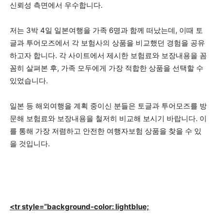
신뢰성 측면에서 우수합니다.
저는 3박 4일 일본여행을 가족 6명과 함께 떠났는데, 이때 토
글과 투어모즈에서 각 보험사의 상품을 비교했던 경험을 공유
하고자 합니다. 각 사이트에서 제시한 보험료와 보장내용을 꼼
꼼히 살펴본 후, 가족 모두에게 가장 적합한 상품을 선택할 수
있었습니다.
일본 등 해외여행을 계획 중이신 분들은 토글과 투어모즈를 방
문해 보험료와 보장내용을 철저히 비교해 보시기 바랍니다. 이
를 통해 가장 저렴하고 안전한 여행자보험 상품을 찾을 수 있
을 것입니다.
<tr style=”background-color: lightblue;