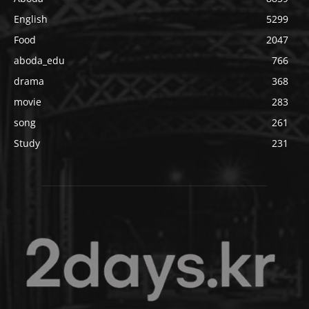
English
5299
Food
2047
aboda_edu
766
drama
368
movie
283
song
261
Study
231