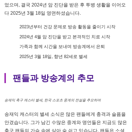
연도
이벤트
대표 멘트
프랑스 월드컵 아시아 최
1997
“후지산이 무너지고 있습
종 예선 (한일전, 도쿄 대
년
니다!”
첩)
2002
“6만 3000송이 장미가 만
한일 월드컵 한국 vs 미국
년
개했습니다!”
2006
“대한민국이 월드컵에서
독일 월드컵 한국 vs 토고
년
또 한 페이지를 씁니다!”
건강 문제와 투병 생활