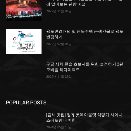
께 알아보는 관람 예절
2022년 11월 01일
용도변경개념 및 단독주택 근생건물로 용도
변경하기
2022년 02월 04일
구글 서치 콘솔 초보자를 위한 설정하기 2편
모바일 리다이렉트
2022년 11월 26일
POPULAR POSTS
[김해 맛집] 장유 롯데아울렛 식당가 차이니
즈레토랑 메이친
2024년 05월 13일